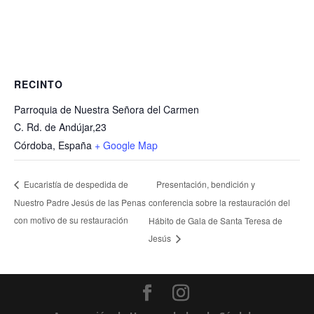
RECINTO
Parroquia de Nuestra Señora del Carmen
C. Rd. de Andújar,23
Córdoba
,
España
+ Google Map
Presentación, bendición y
Eucaristía de despedida de
Nuestro Padre Jesús de las Penas
conferencia sobre la restauración del
con motivo de su restauración
Hábito de Gala de Santa Teresa de
Jesús