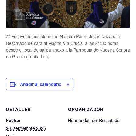
2º Ensayo de costaleros de Nuestro Padre Jesús Nazareno
Rescatado de cara al Magno Vía Crucis, a las 21:30 horas
desde el local de salida anexo a la Parroquia de Nuestra Señora
de Gracia (Trinitarios).
Añadir al calendario
DETALLES
ORGANIZADOR
Fecha:
Hermandad del Rescatado
26, septiembre 2025