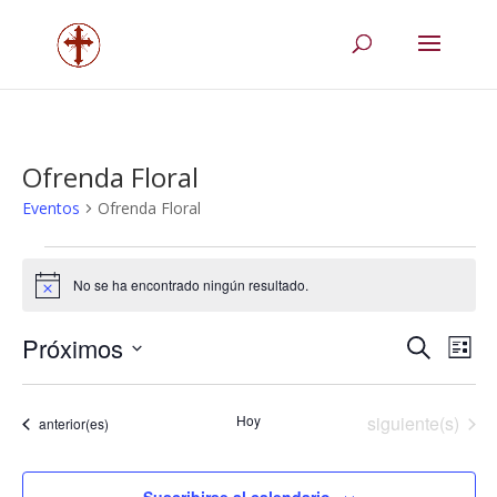
Ofrenda Floral
Eventos
Ofrenda Floral
Eventos
No se ha encontrado ningún resultado.
Aviso
Navega
Na
Próximos
Buscar
Lista
de
de
Selecciona
vis
búsqu
la
de
Eventos
Hoy
siguiente(s)
y
Eventos
anterior(es)
fecha.
Eve
vistas
de