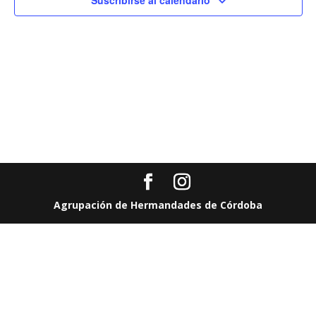
Suscribirse al calendario
Evento
Agrupación de Hermandades de Córdoba