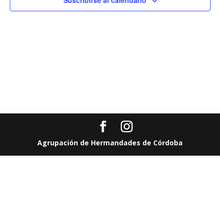
Suscribirse al calendario
Evento
Agrupación de Hermandades de Córdoba