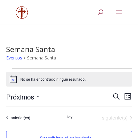
Semana Santa
Eventos
Semana Santa
Eventos
No se ha encontrado ningún resultado.
Aviso
Navega
Na
Próximos
Buscar
Lista
de
de
Selecciona
vis
búsqu
la
de
Eventos
Hoy
siguiente(s)
y
Eventos
anterior(es)
fecha.
Eve
vistas
de