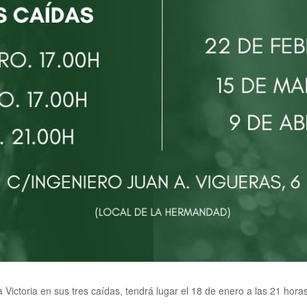
 Victoria en sus tres caídas, tendrá lugar el 18 de enero a las 21 horas