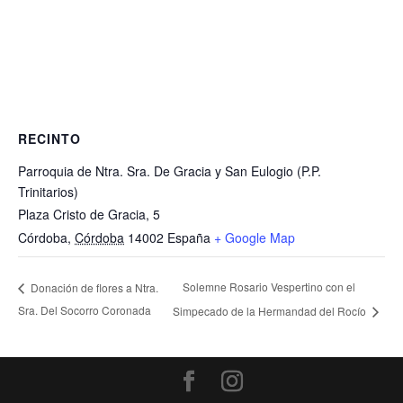
RECINTO
Parroquia de Ntra. Sra. De Gracia y San Eulogio (P.P.
Trinitarios)
Plaza Cristo de Gracia, 5
Córdoba
,
Córdoba
14002
España
+ Google Map
Solemne Rosario Vespertino con el
Donación de flores a Ntra.
Sra. Del Socorro Coronada
Simpecado de la Hermandad del Rocío