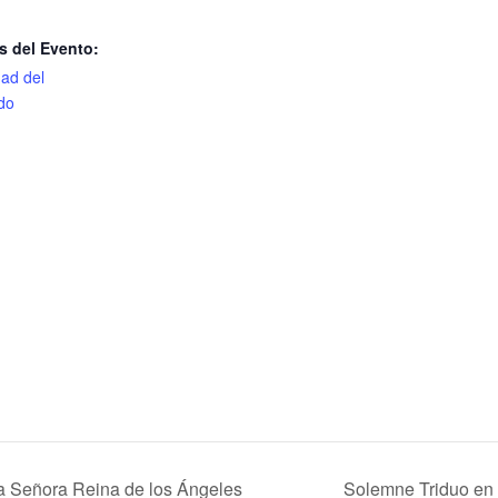
s del Evento:
ad del
do
a Señora Reina de los Ángeles
Solemne Triduo en