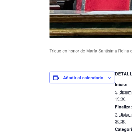
Triduo en honor de María Santísima Reina d
DETAL
Añadir al calendario
Inicio:
5, dicie
19:30
Finaliza:
7, dicie
20:30
Categorí