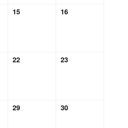
0
0
15
16
eventos,
eventos,
0
0
22
23
eventos,
eventos,
0
0
29
30
eventos,
eventos,