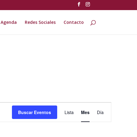
Agenda
Redes Sociales
Contacto
Navegación
de
Buscar Eventos
Lista
Mes
Día
vistas
de
Evento