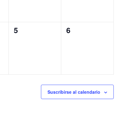
0
0
5
6
eventos,
eventos,
Suscribirse al calendario