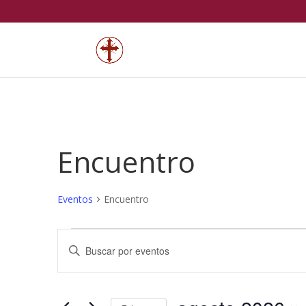
Encuentro
Eventos
Encuentro
Eventos
Navegación
Introduce
de
la
búsqueda
palabra
y
clave.