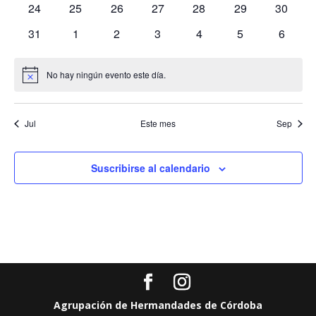
0
0
0
0
0
0
0
24
25
26
27
28
29
30
eventos
eventos
eventos
eventos
eventos
eventos
eventos
0
0
0
0
0
0
0
31
1
2
3
4
5
6
eventos
eventos
eventos
eventos
eventos
eventos
evento
No hay ningún evento este día.
Aviso
Jul
Este mes
Sep
Suscribirse al calendario
Agrupación de Hermandades de Córdoba