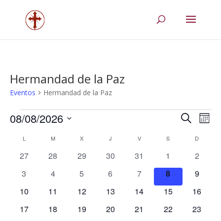
Hermandad de la Paz
Eventos
Hermandad de la Paz
Eventos
Navega
Na
08/08/2026
Buscar
Mes
de
de
Selecciona
vis
Calendario
búsqu
L
LUNES
M
MARTES
X
MIÉRCOLES
J
JUEVES
V
VIERNES
S
SÁBADO
D
DOMIN
la
de
de
y
fecha.
0
0
0
0
0
0
0
27
28
29
30
31
1
2
Eve
Eventos
vistas
eventos
eventos
eventos
eventos
eventos
eventos
evento
0
0
0
0
0
0
0
3
4
5
6
7
8
9
de
eventos
eventos
eventos
eventos
eventos
eventos
evento
0
0
0
0
0
0
Evento
0
10
11
12
13
14
15
16
eventos
eventos
eventos
eventos
eventos
eventos
eventos
0
0
0
0
0
0
0
17
18
19
20
21
22
23
eventos
eventos
eventos
eventos
eventos
eventos
eventos